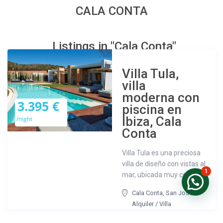
CALA CONTA
Listings in "Cala Conta"
Villa Tula,
villa
moderna con
3.395 €
piscina en
Ibiza, Cala
/night
Conta
Villa Tula es una preciosa
villa de diseño con vistas al
1
mar, ubicada muy cerca ...
Cala Conta
,
San José
Alquiler
/
Villa