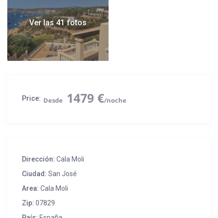
1 dormitorio doble con 2 camas de 90 (posibilidad 1 cama de
180),cuarto de baño privado con ducha y acceso directo a la
Ver las 41 fotos
terraza con piscina
1 dormitorio con 1 cama doble y baño con aseo
Nivel salón +1 :
1 máster suite de 25m² con 1 cama King Size,, vestidor, cuarto
de baño privado con ducha y aseo y terraza privada con
preciosas vistas al mar
1479 €
1 dormitorio de 18m² con 2 camas de 90 (posibilidad 1 cama de
Price:
180), cuarto de baño privado con ducha y terraza privada con
vistas al estanque.
Aire acondicionado en toda la casa. Alarma, cajas fuertes y
Internet WIFI.
Dirección:
Cala Moli
Ciudad:
San José
Area:
Cala Moli
Zip:
07829
País:
España