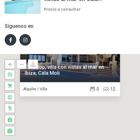
Síguenos en
Cas Llop, villa con vistas al mar en
Ibiza, Cala Moli
0
12
Alquiler / Villa