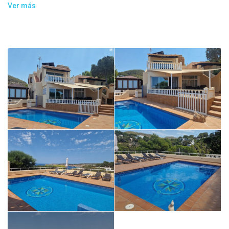
rocas.
Ver más
Comedor exterior con mesa y sillas para 14 personas y
Barbacoa.
Otra terraza con pérgola y salón exterior con sofás, sillones y
mesas.
Bonito jardín con flores y estanque de peces con cascada.
Espacio relax frente al mar, con pileta de agua
fría y tumbonas.
La casa de unos 250m² consta de:
Nivel entrada -1 :
1 salón de 50m² con 2 sofás, chimenea, TV LCD y estéreo
abierto sobre la terraza de la piscina 1 comedor con mesa y
sillas para 14 personas
1 cocina separada totalmente equipada con nevera, horno,
microondas, lavavajillas y trastero.
1 cuarto exterior con lavadora y secadora.
2 dormitorios dobles, uno con cama de matrimonio y otro con
dos camas simples, cada uno con su baño
Nivel entrada +1 :