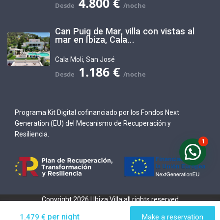
4.800 €
Can Puig de Mar, villa con vistas al
mar en Ibiza, Cala...
Cala Moli
,
San José
1.186 €
Programa Kit Digital cofinanciado por los Fondos Next
Generation (EU) del Mecanismo de Recuperación y
Resiliencia.
1
Copyright 2026 | Ibiza Villa all rights reserved
Aviso Legal
Política de Cookies
Política de privacidad
per night
1.479 €
Make a reservation