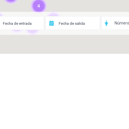
4
3
Número
7
4