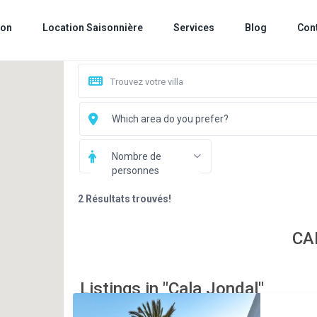
ion
Location Saisonnière
Services
Blog
Con
Which area do you prefer?
Nombre de
personnes
2 Résultats trouvés!
CA
Listings in "Cala Jondal"