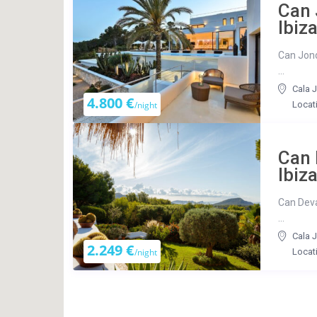
Can 
Ibiza
Can Jond
...
Cala 
4.800 €
/night
Locat
Can 
Ibiza
Can Deval
...
Cala 
2.249 €
/night
Locat