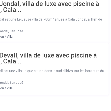
Jondal, villa de luxe avec piscine à
, Cala...
al est une luxueuse villa de 700m² située à Cala Jondal, à 1km de
Jondal
,
San José
ion
/
Villa
Devall, villa de luxe avec piscine à
, Cala...
l est une villa unique située dans le sud d’Ibiza, sur les hauteurs du
Jondal
,
San José
ion
/
Villa