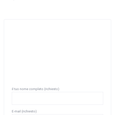
Contatti
Ibiza Villa
(+34) 649 935 732
- Victor
(+34) 637 467 955
- Loriane
contact@ibizavilla.com
Ibiza, Spain
il tuo nome completo (richiesto)
E-mail (richiesto)