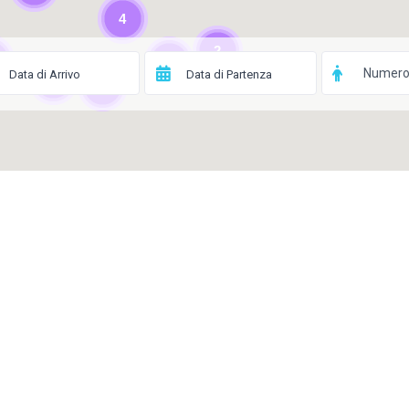
4
2
2
Numero 
8
4