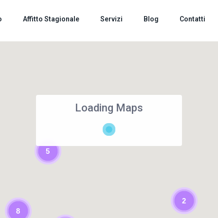
o
Affitto Stagionale
Servizi
Blog
Contatti
Loading Maps
5
2
8