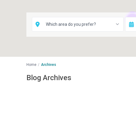
8
Which area do you prefer?
Home
Archives
Blog Archives