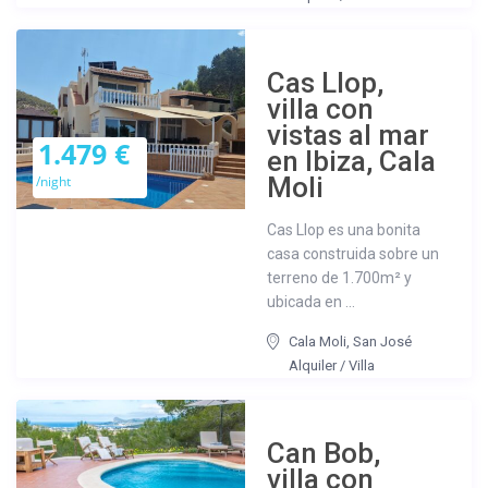
Cas Llop,
villa con
vistas al mar
1.479 €
en Ibiza, Cala
Moli
/night
Cas Llop es una bonita
casa construida sobre un
terreno de 1.700m² y
ubicada en ...
Cala Moli
,
San José
Alquiler
/
Villa
Can Bob,
villa con