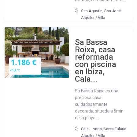
San Agustín
,
San José
Alquiler
/
Villa
Sa Bassa
Roixa, casa
reformada
1.186 €
con piscina
en Ibiza,
/night
Cala...
Sa Bassa Roixa es una
preciosa casa
cuidadosamente
decorada, situada a 5min
de la playa ...
Cala Llonga
,
Santa Eularia
Alquiler
/
Villa