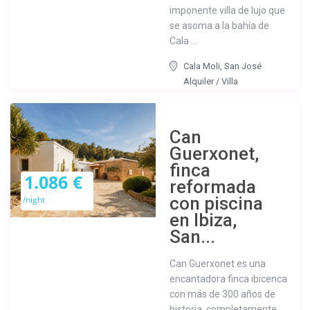
imponente villa de lujo que
se asoma a la bahía de
Cala ...
Cala Moli
,
San José
Alquiler
/
Villa
Can
Guerxonet,
finca
1.086 €
reformada
con piscina
/night
en Ibiza,
San...
Can Guerxonet es una
encantadora finca ibicenca
con más de 300 años de
historia, completamente ...