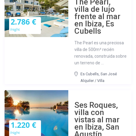
The Pearl,
villa de lujo
frente al mar
2.786 €
en Ibiza, Es
Cubells
/night
The Pearl es una preciosa
villa de 500m² recién
renovada, construida sobre
un terreno de ...
Es Cubells
,
San José
Alquiler
/
Villa
Ses Roques,
villa con
vistas al mar
1.220 €
en Ibiza, San
Agustín
/night