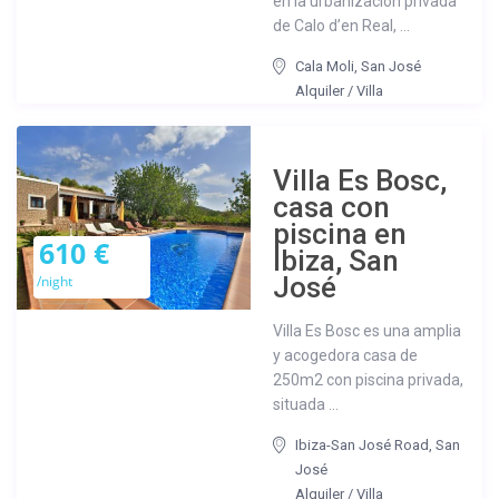
en la urbanización privada
de Calo d’en Real, ...
Cala Moli
,
San José
Alquiler
/
Villa
Villa Es Bosc,
casa con
piscina en
610 €
Ibiza, San
José
/night
Villa Es Bosc es una amplia
y acogedora casa de
250m2 con piscina privada,
situada ...
Ibiza-San José Road
,
San
José
Alquiler
/
Villa