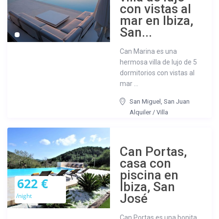
con vistas al
mar en Ibiza,
San...
Can Marina es una
hermosa villa de lujo de 5
dormitorios con vistas al
mar ...
San Miguel
,
San Juan
Alquiler
/
Villa
Can Portas,
casa con
piscina en
622 €
Ibiza, San
José
/night
Can Portas es una bonita