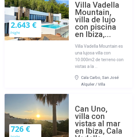
Villa Vadella
Mountain,
villa de lujo
2.643 €
con piscina
en Ibiza,...
/night
Villa Vadella Mountain es
una lujosa villa con
10.000m2 de terreno con
vistas a la ...
Cala Carbo
,
San José
Alquiler
/
Villa
Can Uno,
villa con
vistas al mar
726 €
en Ibiza, Cala
/night