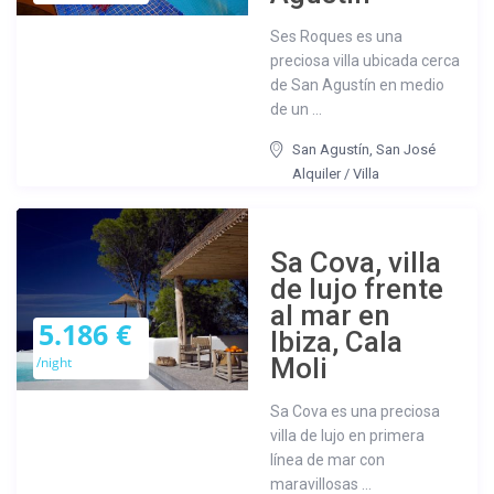
Ses Roques es una
preciosa villa ubicada cerca
de San Agustín en medio
de un ...
San Agustín
,
San José
Alquiler
/
Villa
Sa Cova, villa
de lujo frente
al mar en
5.186 €
Ibiza, Cala
Moli
/night
Sa Cova es una preciosa
villa de lujo en primera
línea de mar con
maravillosas ...