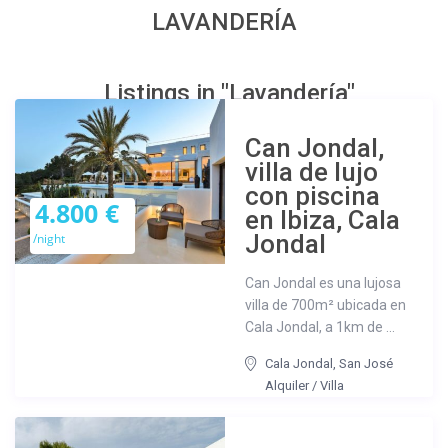
LAVANDERÍA
Listings in "Lavandería"
Can Jondal,
villa de lujo
con piscina
4.800 €
en Ibiza, Cala
Jondal
/night
Can Jondal es una lujosa
villa de 700m² ubicada en
Cala Jondal, a 1km de ...
Cala Jondal
,
San José
Alquiler
/
Villa