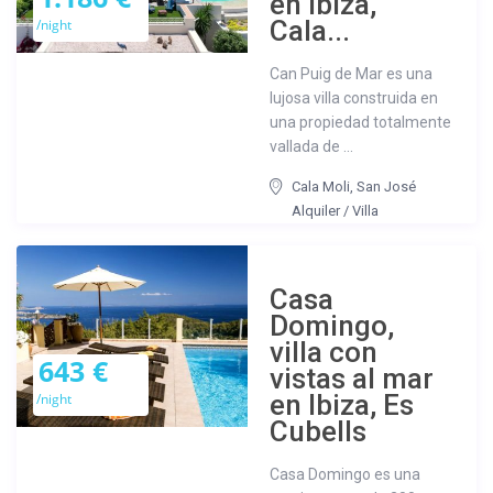
en Ibiza,
Cala...
/night
Can Puig de Mar es una
lujosa villa construida en
una propiedad totalmente
vallada de ...
Cala Moli
,
San José
Alquiler
/
Villa
Casa
Domingo,
villa con
643 €
vistas al mar
en Ibiza, Es
/night
Cubells
Casa Domingo es una