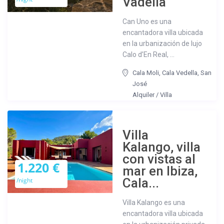
Vadella
Can Uno es una
encantadora villa ubicada
en la urbanización de lujo
Calo d’En Real, ...
Cala Moli
,
Cala Vedella
,
San
José
Alquiler
/
Villa
Villa
Kalango, villa
con vistas al
1.220 €
mar en Ibiza,
Cala...
/night
Villa Kalango es una
encantadora villa ubicada