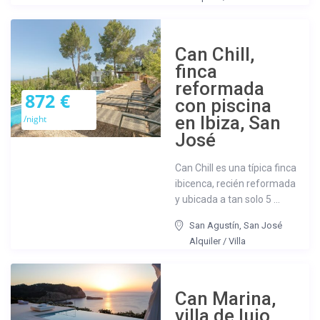
Can Chill,
finca
reformada
872 €
con piscina
en Ibiza, San
/night
José
Can Chill es una típica finca
ibicenca, recién reformada
y ubicada a tan solo 5 ...
San Agustín
,
San José
Alquiler
/
Villa
Can Marina,
villa de lujo