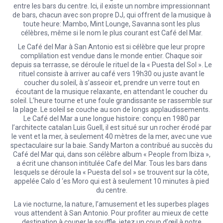
entre les bars du centre. Ici, il existe un nombre impressionnant
de bars, chacun avec son propre DJ, qui offrent de la musique à
toute heure: Mambo, Mint Lounge, Savanna sont les plus
célèbres, même si le nom le plus courant est Café del Mar.
Le Café del Mar à San Antonio est si célèbre que leur propre
complilation est vendue dans le monde entier. Chaque soir
depuis sa terrasse, se déroule le rituel de la « Puesta del Sol ». Le
rituel consiste à arriver au café vers 19h30 ou juste avant le
coucher du soleil, à s’asseoir et, prendre un verre tout en
écoutant de la musique relaxante, en attendant le coucher du
soleil. L’heure tourne et une foule grandissante se rassemble sur
la plage. Le soleil se couche au son de longs applaudissements.
Le Café del Mar a une longue histoire: conçu en 1980 par
l’architecte catalan Luis Guell, il est situé sur un rocher érodé par
le vent et la mer, à seulement 40 mètres de la mer, avec une vue
spectaculaire sur la baie. Sandy Marton a contribué au succès du
Café del Mar qui, dans son célèbre album « People from Ibiza »,
a écrit une chanson intitulée Cafe del Mar. Tous les bars dans
lesquels se déroule la « Puesta del sol » se trouvent sur la côte,
appelée Calo d ‘es Moro qui est à seulement 10 minutes à pied
du centre.
La vie nocturne, la nature, l’amusement et les superbes plages
vous attendent à San Antonio. Pour profiter au mieux de cette
destination à couper le souffle, jetez un coup d’œil à notre