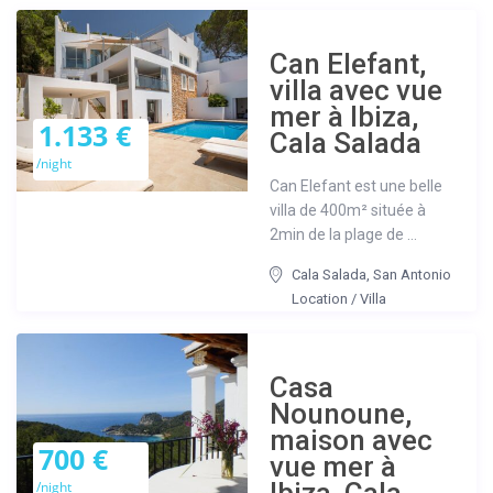
Can Elefant,
villa avec vue
mer à Ibiza,
1.133 €
Cala Salada
/night
Can Elefant est une belle
villa de 400m² située à
2min de la plage de ...
Cala Salada
,
San Antonio
Location
/
Villa
Casa
Nounoune,
maison avec
700 €
vue mer à
/night