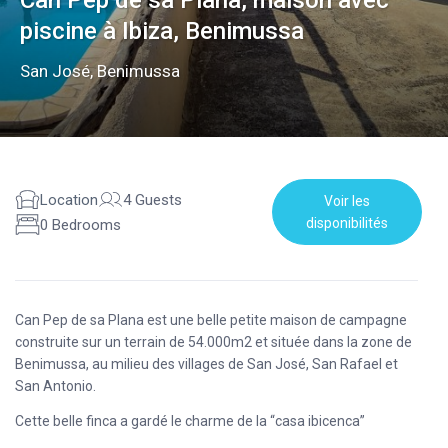
Can Pep de sa Plana, maison avec
piscine à Ibiza, Benimussa
San José
,
Benimussa
Location
4 Guests
Voir les
disponibilités
0 Bedrooms
Can Pep de sa Plana est une belle petite maison de campagne
construite sur un terrain de 54.000m2 et située dans la zone de
Benimussa, au milieu des villages de San José, San Rafael et
San Antonio.
Cette belle finca a gardé le charme de la “casa ibicenca”
d’autrefois et jouit de vues spectaculaires sur la campagne et