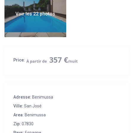
Voir les 22 photos
357 €
Price:
Adresse:
Benimussa
Ville:
San José
Area:
Benimussa
Zip:
07830
Pays:
Espagne