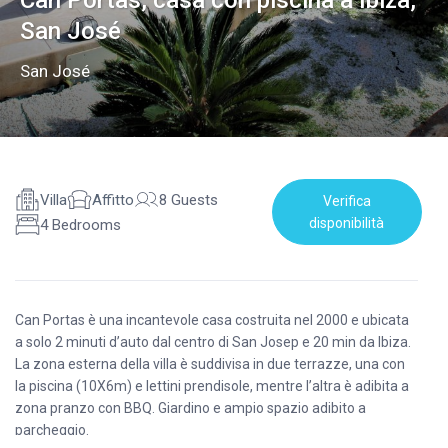
Can Portas, casa con piscina a Ibiza,
San José
San José
Villa
Affitto
8 Guests
Verifica
disponibilità
4 Bedrooms
Can Portas è una incantevole casa costruita nel 2000 e ubicata
a solo 2 minuti d’auto dal centro di San Josep e 20 min da Ibiza.
La zona esterna della villa è suddivisa in due terrazze, una con
la piscina (10X6m) e lettini prendisole, mentre l’altra è adibita a
zona pranzo con BBQ. Giardino e ampio spazio adibito a
parcheggio.