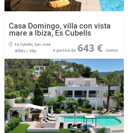
Casa Domingo, villa con vista
mare a Ibiza, Es Cubells
643 €
Es Cubells
,
San José
Affitto
/
Villa