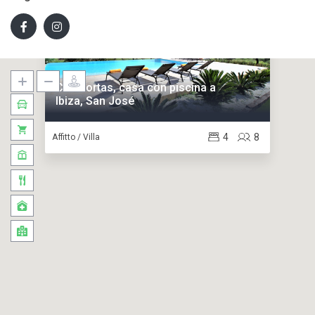
Can Portas, casa con piscina a
Ibiza, San José
4
8
Affitto / Villa