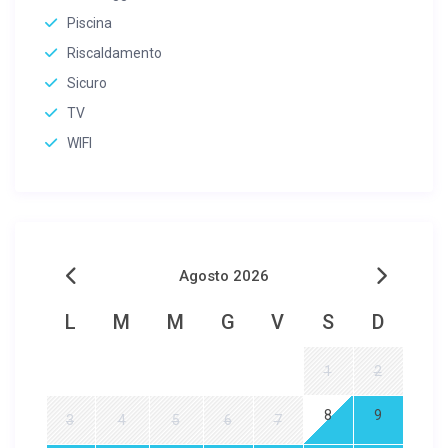
Piscina
Riscaldamento
Sicuro
TV
WIFI
Agosto 2026
L
M
M
G
V
S
D
1
2
8
9
3
4
5
6
7