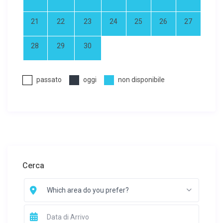
21
22
23
24
25
26
27
28
29
30
passato
oggi
non disponibile
Cerca
Which area do you prefer?