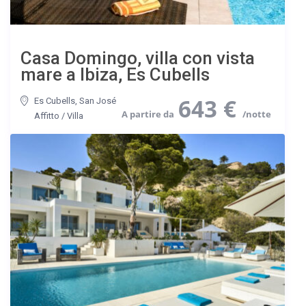
Casa Domingo, villa con vista
mare a Ibiza, Es Cubells
643 €
Es Cubells
,
San José
Affitto
/
Villa