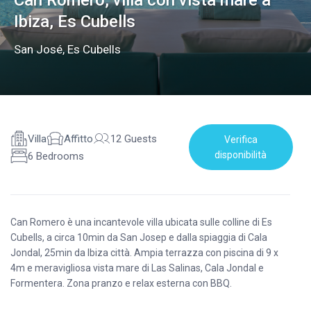
Can Romero, villa con vista mare a
Ibiza, Es Cubells
San José
,
Es Cubells
Villa
Affitto
12 Guests
Verifica
disponibilità
6 Bedrooms
Can Romero è una incantevole villa ubicata sulle colline di Es
Cubells, a circa 10min da San Josep e dalla spiaggia di Cala
Jondal, 25min da Ibiza città. Ampia terrazza con piscina di 9 x
4m e meravigliosa vista mare di Las Salinas, Cala Jondal e
Formentera. Zona pranzo e relax esterna con BBQ.
La villa è costruita su un terreno di 4.000m² interamente