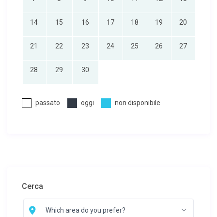
14
15
16
17
18
19
20
21
22
23
24
25
26
27
28
29
30
passato
oggi
non disponibile
Cerca
Which area do you prefer?