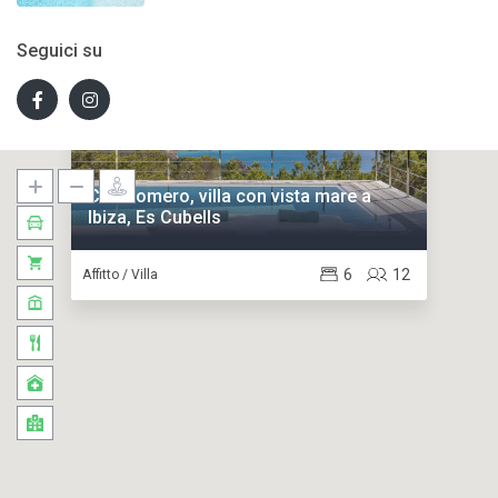
Seguici su
Can Romero, villa con vista mare a
Ibiza, Es Cubells
6
12
Affitto / Villa