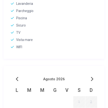
Lavanderia
Parcheggio
Piscina
Sicuro
TV
Vista mare
WIFI
Agosto 2026
L
M
M
G
V
S
D
1
2