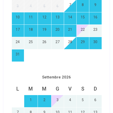
7
8
9
3
4
5
6
10
11
12
13
14
15
16
17
18
19
20
21
22
23
24
25
26
27
28
29
30
31
Settembre 2026
L
M
M
G
V
S
D
1
2
3
4
5
6
7
8
9
10
11
12
13