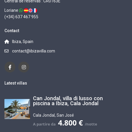
Central de reservas : CR0163E
Loriane
(+34) 637 467 955
Contact
Ibiza, Spain
contact@ibizavilla.com
Latest villas
Can Jondal, villa di lusso con
piscina a Ibiza, Cala Jondal
Cala Jondal
,
San José
4.800 €