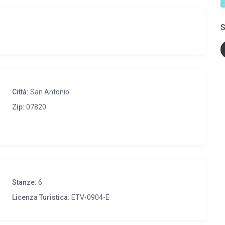
o in cada camera. Allarme e cassaforti.
S
Città:
San Antonio
Zip:
07820
Stanze:
6
Licenza Turistica:
ETV-0904-E