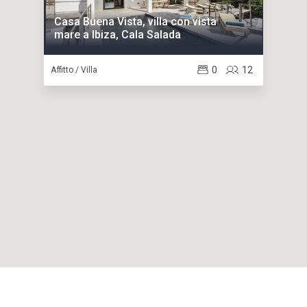
Casa Buena Vista, villa con vista
mare a Ibiza, Cala Salada
0
12
Affitto / Villa