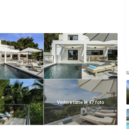
sistema audio Bose di prima qualità (parti in comune e terrazze)
latori, lavastoviglie, lava bicchieri professionale, forno,
erna e piscina “infinity” fronte mare
 lavandino e WC.
U
con 2 lavandini, WC separato, guardaroba e terrazza privata con
satellitare, DVD, telefono, frigo e caffettiera Nespresso.
Vedere tutte le 47 foto
con 2 lavandini, WC separato, guardaroba e terrazza privata con
satellitare, DVD, telefono, frigo e caffettiera Nespresso.
 solarium di legno esotico.