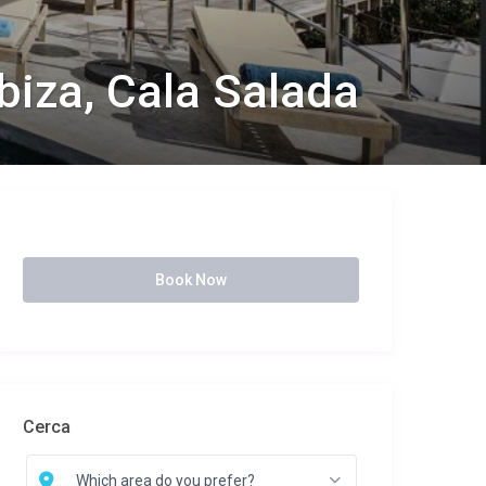
Ibiza, Cala Salada
Book Now
Cerca
Which area do you prefer?