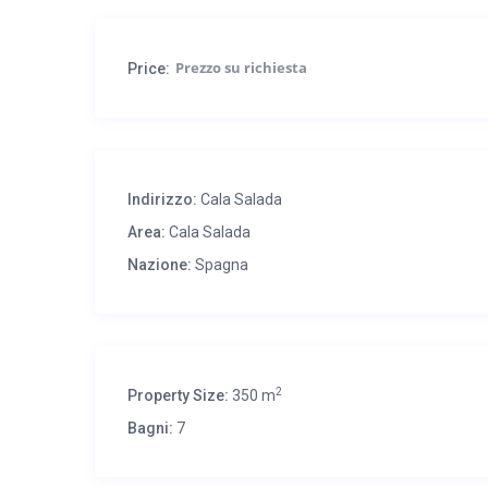
Aria condizionata in tutta la casa. Internet WIFI e telefon
Price:
Indirizzo:
Cala Salada
Area:
Cala Salada
Nazione:
Spagna
2
Property Size:
350 m
Bagni:
7