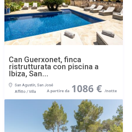
Can Guerxonet, finca
ristrutturata con piscina a
Ibiza, San...
1086 €
San Agustín
,
San José
Affitto
/
Villa