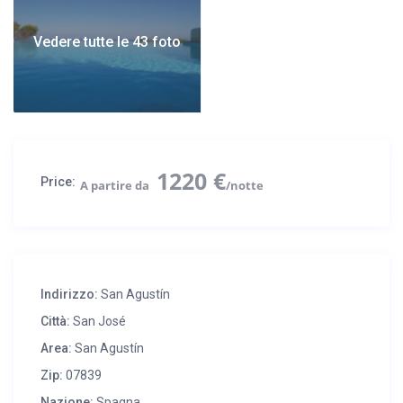
1 suite con 1 letto matrimoniale e sala con camino, camera
armadio, bagno privato con doccia e vasca e ampia terrazza
Vedere tutte le 43 foto
con vista mare.
Tutte le camere hanno l’aria condizionata.
Internet WIFi, allarme e cassaforte.
1220 €
Price:
Indirizzo:
San Agustín
Città:
San José
Area:
San Agustín
Zip:
07839
Nazione:
Spagna