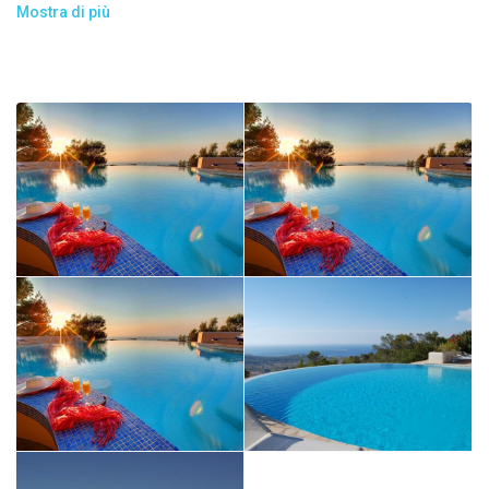
isole circostanti e del tramonto. Ampie terrazze coperte e
Mostra di più
incantevole giardino mediterraneo con zone relax e pranzo
esterne.
La villa ha una superficie di 500m² ed è costruita su due livelli:
Livello dell’ingresso:
1 ampio salone con TV satellitare e stereo con accesso diretto
al giardino con vista mare da un lato e dal lato opposto della
sala accesso diretto ad un porche con zona pranzo e letto
balinese
1 cocina totalmente attrezzata e aperta sulla sala da pranzo
1 dispensa con lavastoviglie, lavatrice, asciugatrice e frigo
1 bagno per gli ospiti
1 ampia camera con 4 letti singoli e bagno privato con doccia e
vasca.
Al lato opposto della sala troviamo:
3 camere ciascuna con 1 letto matrimoniale e bagno privato
con doccia. Due di queste camere hanno vista mare.
Livello superiore: