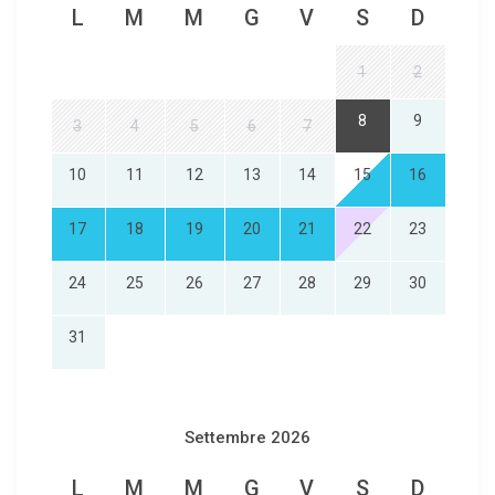
L
M
M
G
V
S
D
1
2
8
9
3
4
5
6
7
10
11
12
13
14
15
16
17
18
19
20
21
22
23
24
25
26
27
28
29
30
31
Settembre 2026
L
M
M
G
V
S
D