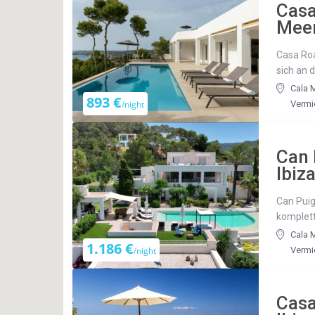
Casa
Meer
Casa Roa
sich an d
Cala M
893 €
/night
Vermi
Can 
Ibiz
Can Puig
komplett
Cala M
1.186 €
/night
Vermi
Casa