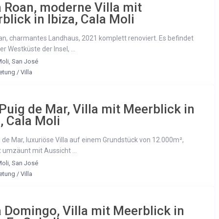
 Roan, moderne Villa mit
blick in Ibiza, Cala Moli
n, charmantes Landhaus, 2021 komplett renoviert. Es befindet
er Westküste der Insel, ...
oli
,
San José
etung
/
Villa
Puig de Mar, Villa mit Meerblick in
a, Cala Moli
 de Mar, luxuriöse Villa auf einem Grundstück von 12.000m²,
 umzäunt mit Aussicht ...
oli
,
San José
etung
/
Villa
 Domingo, Villa mit Meerblick in