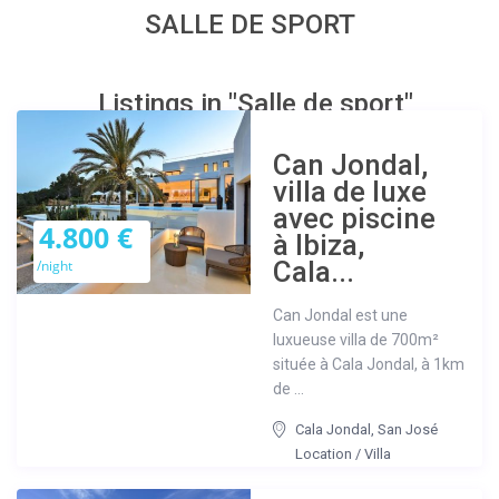
SALLE DE SPORT
Listings in "Salle de sport"
Can Jondal,
villa de luxe
avec piscine
4.800 €
à Ibiza,
Cala...
/night
Can Jondal est une
luxueuse villa de 700m²
située à Cala Jondal, à 1km
de ...
Cala Jondal
,
San José
Location
/
Villa