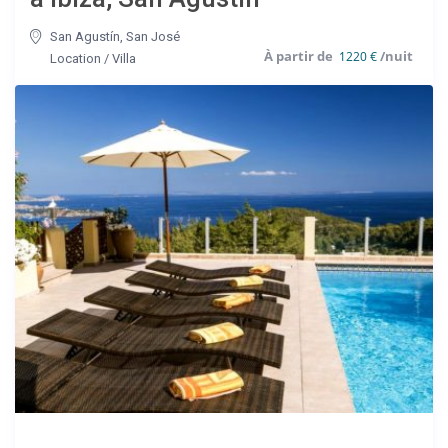
San Agustín
,
San José
1220 €
Location
/
Villa