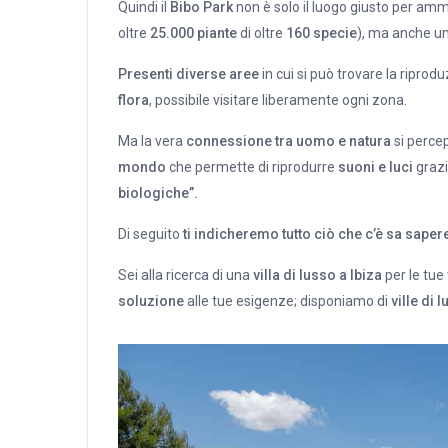
Quindi il
Bibo Park
non è solo il luogo giusto per amm
oltre
25.000 piante
di oltre
160 specie
), ma anche un 
Presenti diverse aree
in cui si può trovare la riprodu
flora
, possibile visitare liberamente ogni zona.
Ma la vera
connessione tra uomo e natura
si percep
mondo
che permette di riprodurre
suoni e luci
grazi
biologiche”.
Di seguito
ti indicheremo tutto ciò che c’è sa saper
Sei alla ricerca di una
villa di lusso a Ibiza
per le tu
soluzione
alle tue esigenze; disponiamo di
ville di