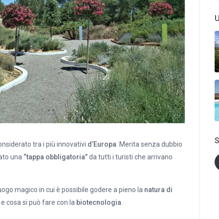
U
S
considerato tra i più innovativi
d’Europa
. Merita senza dubbio
rato una
“tappa obbligatoria”
da tutti i turisti che arrivano
luogo magico in cui è possibile godere a pieno la
natura di
e cosa si può fare con la
biotecnologia
.