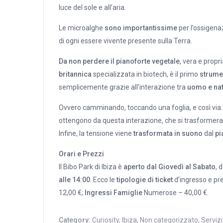
luce del sole e all’aria.
Le microalghe
sono importantissime
per l’ossigena
di ogni essere vivente presente sulla Terra.
Da non perdere il pianoforte vegetale
, vera e propr
britannica
specializzata in biotech, è il primo
strume
semplicemente grazie all’interazione tra
uomo e nat
Ovvero camminando, toccando una foglia, e così via
ottengono da questa interazione, che si trasforme
Infine, la tensione viene
trasformata in suono
dal
pi
Orari e Prezzi
Il Bibo Park di Ibiza è
aperto dal Giovedì al Sabato
, 
alle 14:00
. Ecco le
tipologie di ticket
d’ingresso e pr
12,00 €;
Ingressi Famiglie
Numerose – 40,00 €.
Category:
Curiosity
,
Ibiza
,
Non categorizzato
,
Servizi