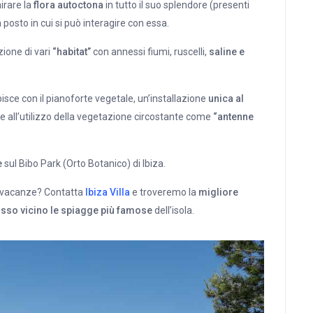
irare la
flora autoctona
in tutto il suo splendore (presenti
posto in cui si può interagire con essa.
zione di vari
“habitat”
con annessi fiumi, ruscelli,
saline e
isce con il pianoforte vegetale, un’installazione
unica al
e all’utilizzo della vegetazione circostante come
“antenne
e
sul Bibo Park (Orto Botanico) di Ibiza.
e vacanze? Contatta
Ibiza Villa
e troveremo la
migliore
 lusso vicino le spiagge più famose
dell’isola.