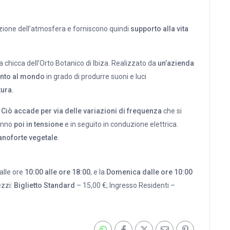
zione dell’atmosfera e forniscono quindi
supporto alla vita
ia chicca dell’Orto Botanico di Ibiza. Realizzato da
un’azienda
nto al mondo
in grado di produrre suoni e luci
ura.
.
Ciò accade per via delle variazioni di frequenza
che si
ranno
poi in tensione
e in seguito in conduzione elettrica.
anoforte vegetale
.
dalle ore
10:00 alle ore 18:00
, e la
Domenica dalle ore 10:00
ezzi:
Biglietto Standard
– 15,00 €; Ingresso Residenti –