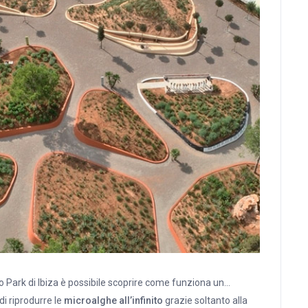
ibo Park di Ibiza è possibile scoprire come funziona un…
di riprodurre le
microalghe all’infinito
grazie soltanto alla