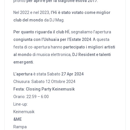
pronto
per aprire per la stagione estiva 2017.
Nel 2022 e nel 2023,
l’Hï è stato votato come miglior
club del mondo
da DJ Mag.
Per quanto riguarda il club HÏ
, segnaliamo l’apertura
congiunta con l’Ushuaïa per l’Estate 2024
. A questa
festa di co-apertura hanno
partecipato i migliori artisti
al mondo
di musica elettronica,
DJ Resident e talenti
emergenti
.
L’apertura
è stata Sabato
27 Apr 2024
Chiusura: Sabato 12 Ottobre 2024
Festa: Closing Party Keinemusik
Orario: 22:59 – 6:00
Line-up:
Keinemusik
&ME
Rampa