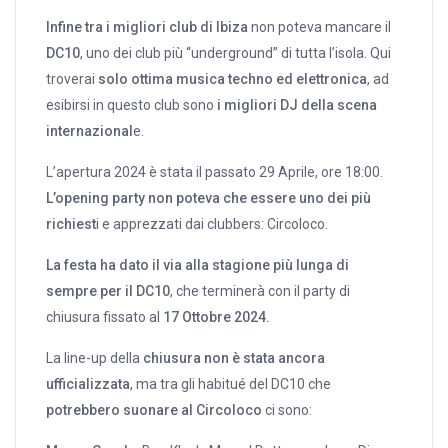
Infine tra i migliori club di Ibiza
non poteva mancare il
DC10
, uno dei club più “underground” di tutta l’isola. Qui
troverai
solo ottima musica techno ed elettronica
, ad
esibirsi in questo club sono
i migliori DJ della scena
internazional
e.
L’apertura 2024 è stata il passato 29 Aprile, ore 18:00.
L’opening party non poteva che essere uno dei più
richiest
i e apprezzati dai clubbers: Circoloco.
La festa ha dato il via alla stagione più lunga di
sempre per il DC10
, che terminerà con il party di
chiusura fissato al
17 Ottobre 2024.
La line-up della
chiusura non è stata ancora
ufficializzata
, ma tra gli habitué del DC10 che
potrebbero suonare al Circoloco
ci sono: