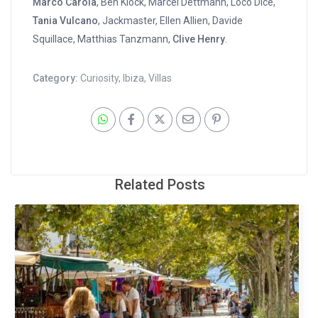
Marco Carola
, Ben Klock, Marcel Dettmann, Loco Dice,
Tania Vulcano
, Jackmaster, Ellen Allien, Davide
Squillace, Matthias Tanzmann,
Clive Henry
.
Category:
Curiosity
,
Ibiza
,
Villas
Related Posts