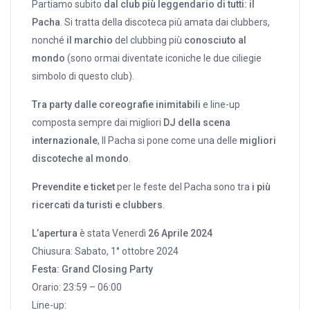
Partiamo subito
dal club più leggendario di tutti: il
Pacha
. Si tratta della discoteca più amata dai clubbers,
nonché
il marchio
del clubbing più
conosciuto al
mondo
(sono ormai diventate iconiche le due ciliegie
simbolo di questo club).
Tra party dalle coreografie inimitabili
e line-up
composta sempre dai migliori
DJ della scena
internazionale
, Il Pacha si pone come una delle
migliori
discoteche al mondo
.
Prevendite e ticket
per le feste del Pacha sono tra
i più
ricercati da turisti e clubbers
.
L’apertura
è stata Venerdì
26 Aprile 2024
Chiusura: Sabato, 1° ottobre 2024
Festa: Grand Closing Party
Orario: 23:59 – 06:00
Line-up: