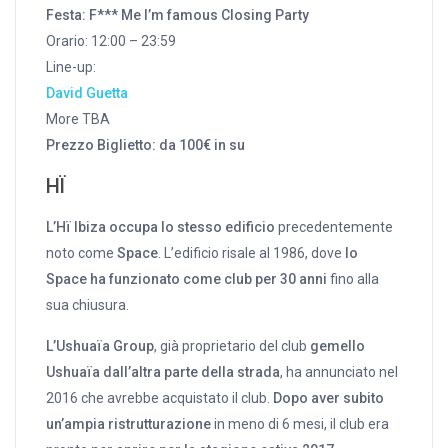
Festa: F*** Me I’m famous Closing Party
Orario: 12:00 – 23:59
Line-up:
David Guetta
More TBA
Prezzo Biglietto: da 100€ in su
HÏ
L’Hï Ibiza occupa lo stesso edificio
precedentemente
noto come
Space
. L’edificio risale al 1986, dove
lo
Space ha funzionato come club per 30 anni
fino alla
sua chiusura.
L’Ushuaïa Group
, già proprietario del club
gemello
Ushuaïa dall’altra parte della strada
, ha annunciato nel
2016 che avrebbe acquistato il club.
Dopo aver subito
un’ampia ristrutturazione
in meno di 6 mesi, il club era