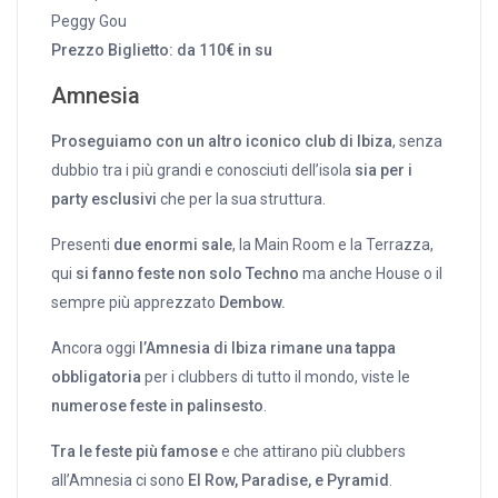
Peggy Gou
Prezzo Biglietto: da 110€ in su
Amnesia
Proseguiamo con un altro iconico club di Ibiza
, senza
dubbio tra i più grandi e conosciuti dell’isola
sia per i
party esclusivi
che per la sua struttura.
Presenti
due enormi sale
, la Main Room e la Terrazza,
qui
si fanno feste non solo Techno
ma anche House o il
sempre più apprezzato
Dembow.
Ancora oggi
l’Amnesia di Ibiza rimane una tappa
obbligatoria
per i clubbers di tutto il mondo, viste le
numerose feste in palinsesto
.
Tra le feste più famose
e che attirano più clubbers
all’Amnesia ci sono
El Row, Paradise, e Pyramid
.