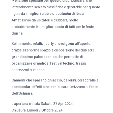
Menzione speciale per questo club, Ushuaïa
, che
letteralmente scalato classifiche e gerarchie per quanto
riguarda
i migliori club e discoteche di Ibiza
.
Amatissimo da visitatori e clubbers, molto
probabilmente è
il miglior posto di tutti per le feste
diurne
.
Solitamente,
infatti, i party si svolgono all’aperto
,
grazie all’enorme spazio a disposizione del club ed il
grandissimo palcoscenico
che permette di
organizzare grandiosi festival techno
, tra più
apprezzati al mondo.
Cannoni che sparano ghiaccio
, ballerini, coreografie e
spettacolari effetti pirotecnici
caratterizzano le
feste
dell’Ushuaïa
.
L’apertura
è stata Sabato
27 Apr 2024
Chiusura: Lunedì 7 Ottobre 2024