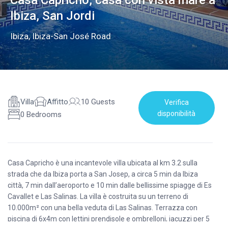
Casa Capricho, casa con vista mare a
Ibiza, San Jordi
Ibiza
,
Ibiza-San José Road
Villa
Affitto
10 Guests
Verifica
disponibilità
0 Bedrooms
Casa Capricho è una incantevole villa ubicata al km 3.2 sulla
strada che da Ibiza porta a San Josep, a circa 5 min da Ibiza
città, 7 min dall’aeroporto e 10 min dalle bellissime spiagge di Es
Cavallet e Las Salinas. La villa è costruita su un terreno di
10.000m² con una bella veduta di Las Salinas. Terrazza con
piscina di 6x4m con lettini prendisole e ombrelloni, jacuzzi per 5