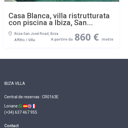
Casa Blanca, villa ristrutturata
con piscina a Ibiza, San...
860 €
Ibiza-San José Road
,
Ibiza
Affitto
/
Villa
IBIZA VILLA
Central de reservas : CR0163E
Loriane
(+34) 637 467 955
Contact