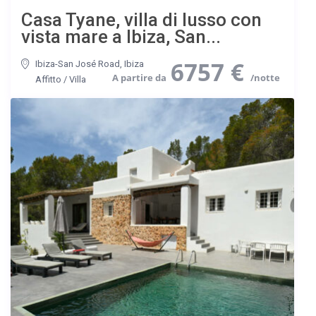
Casa Tyane, villa di lusso con
vista mare a Ibiza, San...
6757 €
Ibiza-San José Road
,
Ibiza
Affitto
/
Villa