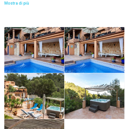
persone e doccia esterna. Nel giardino posteriore troviamo una
Mostra di più
zona pranzo con BBQ.
La villa di 300m² estende su 3 livelli.
Livello d’ingresso:
1 salone con zona pranzo, TV satellitare, stereo e lettore DVD,
angolo bar e diretto accesso alla terrazza con divani e vista
mare
1 cucina ben attrezzata
1 camera con un letto matrimoniale (180), TV satellitare e
bagno ensuite
1 camera con un letto matrimoniale, TV e bagno privato con
due docce
1 bagno con due lavandini, vasca idromassaggio con doccia
1 camera con 1 letto di 180cm (90/90) e bagno privato con
doccia.
Livello superiore:
1 camera con 1 letto di 180cm, TV satellitare e bagno privato
con doccia, con accesso diretto al tetto con Solarium e vista