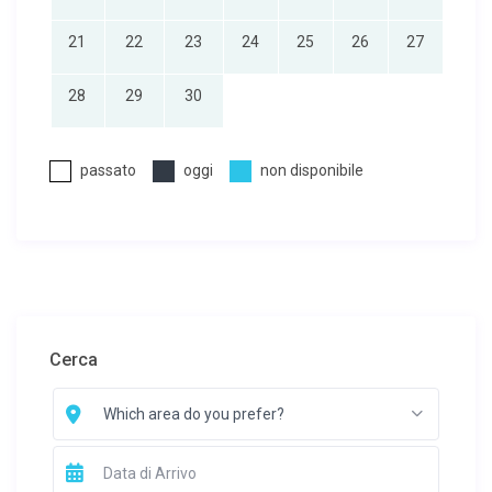
21
22
23
24
25
26
27
28
29
30
passato
oggi
non disponibile
Cerca
Which area do you prefer?