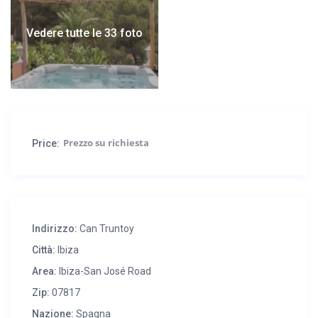
mare.
Vedere tutte le 33 foto
Livello inferiore (della piscina):
1 appartamento indipendente con 1 camera (letto di 180cm),
bagno privato.
Aria condizionata in ogni camera, Internet WIFI e due cassaforti.
Price:
Indirizzo:
Can Truntoy
Città:
Ibiza
Area:
Ibiza-San José Road
Zip:
07817
Nazione:
Spagna