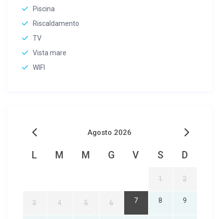
Piscina
Riscaldamento
TV
Vista mare
WIFI
Agosto 2026
L
M
M
G
V
S
D
1
2
7
8
9
3
4
5
6