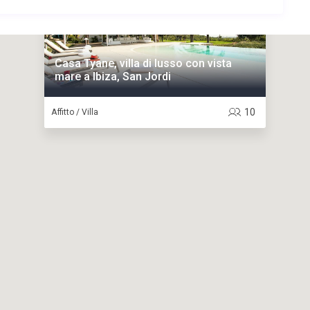
Casa Tyane, villa di lusso con vista
mare a Ibiza, San Jordi
10
Affitto / Villa