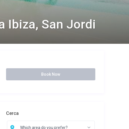
a Ibiza, San Jordi
Book Now
Cerca
Which area do you prefer?