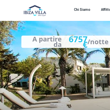
images
Chi Siamo
Affitt
6757
€