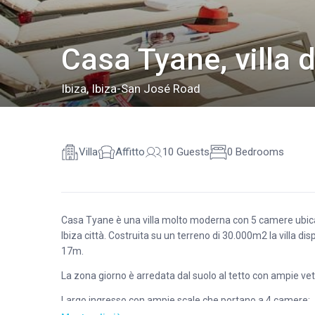
Casa Tyane, villa 
Ibiza
,
Ibiza-San José Road
Villa
Affitto
10 Guests
0 Bedrooms
Casa Tyane è una villa molto moderna con 5 camere ubicat
Ibiza città. Costruita su un terreno di 30.000m2 la villa 
17m.
La zona giorno è arredata dal suolo al tetto con ampie ve
Largo ingresso con ampie scale che portano a 4 camere: