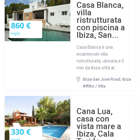
Casa Blanca,
villa
ristrutturata
860 €
con piscina a
Ibiza, San...
/night
Casa Blanca è una
incantevole villa
ristrutturata, ubicata a 5
min da Ibiza città al ...
Ibiza-San José Road
,
Ibiza
Affitto
/
Villa
Cana Lua,
casa con
vista mare a
330 €
Ibiza, Cala
/night