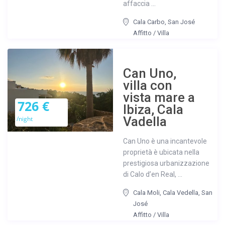
affaccia ...
Cala Carbo
,
San José
Affitto
/
Villa
Can Uno,
villa con
vista mare a
726 €
Ibiza, Cala
Vadella
/night
Can Uno è una incantevole
proprietà è ubicata nella
prestigiosa urbanizzazione
di Calo d’en Real, ...
Cala Moli
,
Cala Vedella
,
San
José
Affitto
/
Villa