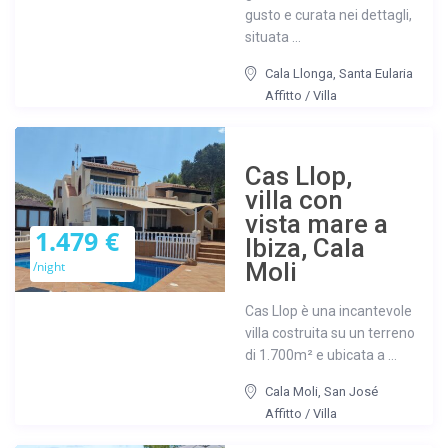
gusto e curata nei dettagli,
situata ...
Cala Llonga
,
Santa Eularia
Affitto
/
Villa
Cas Llop,
villa con
vista mare a
1.479 €
Ibiza, Cala
Moli
/night
Cas Llop è una incantevole
villa costruita su un terreno
di 1.700m² e ubicata a ...
Cala Moli
,
San José
Affitto
/
Villa