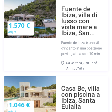
Fuente de
Ibiza, villa di
lusso con
1.570 €
vista mare a
Ibiza, San...
/night
Fuente de Ibiza è una villa
d’incanto in una posizione
privilegiata a solo 10 min ...
Sa Carroca
,
San José
Affitto
/
Villa
Casa Be, villa
con piscina a
Ibiza, Santa
1.046 €
Eulalia
/night