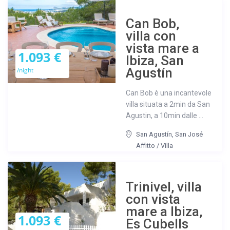
Can Bob,
villa con
vista mare a
1.093 €
Ibiza, San
Agustín
/night
Can Bob è una incantevole
villa situata a 2min da San
Agustin, a 10min dalle ...
San Agustín
,
San José
Affitto
/
Villa
Trinivel, villa
con vista
mare a Ibiza,
1.093 €
Es Cubells