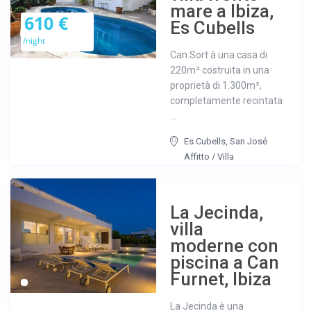
mare a Ibiza,
610 €
Es Cubells
/night
Can Sort à una casa di
220m² costruita in una
proprietà di 1.300m²,
completamente recintata
...
Es Cubells
,
San José
Affitto
/
Villa
La Jecinda,
villa
moderne con
piscina a Can
Furnet, Ibiza
La Jecinda è una