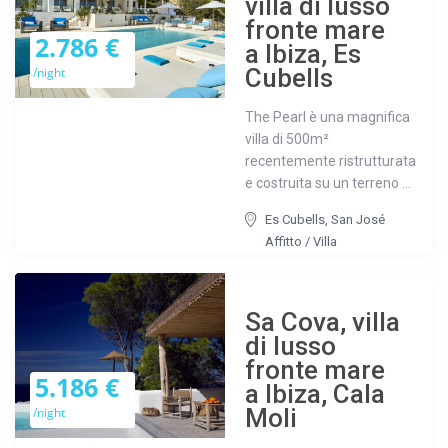
villa di lusso
fronte mare
2.786 €
a Ibiza, Es
Cubells
/night
The Pearl è una magnifica
villa di 500m²
recentemente ristrutturata
e costruita su un terreno ...
Es Cubells
,
San José
Affitto
/
Villa
Sa Cova, villa
di lusso
fronte mare
5.186 €
a Ibiza, Cala
Moli
/night