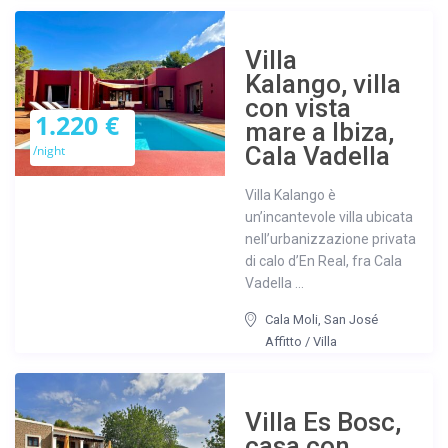
Villa
Kalango, villa
con vista
1.220 €
mare a Ibiza,
Cala Vadella
/night
Villa Kalango è
un’incantevole villa ubicata
nell’urbanizzazione privata
di calo d’En Real, fra Cala
Vadella ...
Cala Moli
,
San José
Affitto
/
Villa
Villa Es Bosc,
casa con