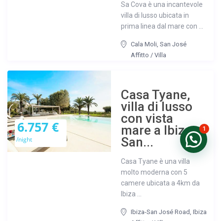
Sa Cova è una incantevole
villa di lusso ubicata in
prima linea dal mare con ...
Cala Moli
,
San José
Affitto
/
Villa
Casa Tyane,
villa di lusso
con vista
6.757 €
mare a Ibiza,
1
San...
/night
Casa Tyane è una villa
molto moderna con 5
camere ubicata a 4km da
Ibiza ...
Ibiza-San José Road
,
Ibiza