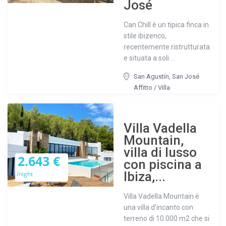
José
Can Chill è un tipica finca in
stile ibizenco,
recentemente ristrutturata
e situata a soli ...
San Agustín
,
San José
Affitto
/
Villa
Villa Vadella
Mountain,
villa di lusso
2.643 €
con piscina a
Ibiza,...
/night
Villa Vadella Mountain è
una villa d’incanto con
terreno di 10.000 m2 che si