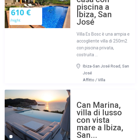
piscina a
610 €
Ibiza, San
José
/night
Villa Es Bosc è una ampia e
accogliente villa di 250m2
con piscina privata,
costruita ...
Ibiza-San José Road
,
San
José
Affitto
/
Villa
Can Marina,
villa di lusso
con vista
mare a Ibiza,
San...