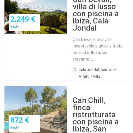
villa di lusso
con piscina a
2.249 €
Ibiza, Cala
Jondal
/night
Can Devall è una villa
incantevole e unica situata
nel sud di Ibiza, sul
versante ...
Cala Jondal
,
San José
Affitto
/
Villa
Can Chill,
finca
ristrutturata
872 €
con piscina a
Ibiza, San
/night