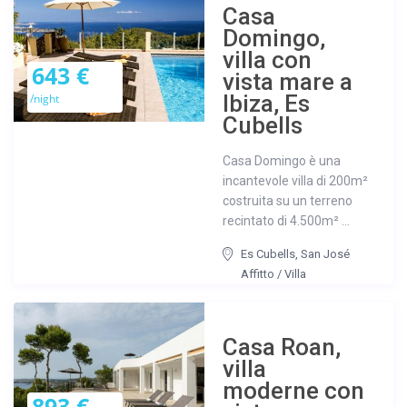
Casa
Domingo,
villa con
643 €
vista mare a
Ibiza, Es
/night
Cubells
Casa Domingo è una
incantevole villa di 200m²
costruita su un terreno
recintato di 4.500m² ...
Es Cubells
,
San José
Affitto
/
Villa
Casa Roan,
villa
moderne con
893 €