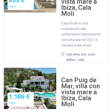
vista mare a
Ibiza, Cala
/night
Moli
Casa Roan è una
incantevole villa
unifamiliare interamente
ristrutturata nel 2021 e
ubicata nella costa ...
Cala Moli
,
San José
Affitto
/
Villa
Can Puig de
Mar, villa con
vista mare a
1.186 €
Ibiza, Cala
Moli
/night