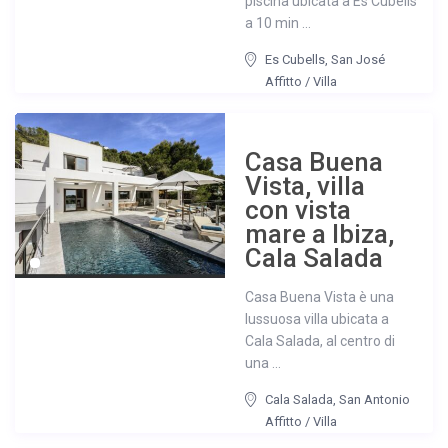
piscina ubicata a Es Cubells
a 10 min ...
Es Cubells
,
San José
Affitto
/
Villa
Casa Buena
Vista, villa
con vista
mare a Ibiza,
Cala Salada
Casa Buena Vista è una
lussuosa villa ubicata a
Cala Salada, al centro di
una ...
Cala Salada
,
San Antonio
Affitto
/
Villa