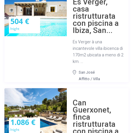
Es Verger,
casa
ristrutturata
504 €
con piscina a
Ibiza, San...
/night
Es Verger à una
incantevole villa ibicenca di
170m2 ubicata a meno di 2
km. ...
San José
Affitto
/
Villa
Can
Guerxonet,
finca
1.086 €
ristrutturata
con piscina a
/night