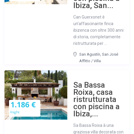
Ibiza, San...
Can Guerxonet è
un’affascinante finca
ibizenca con oltre 300 anni
di storia, completamente
ristrutturata per ...
San Agustín
,
San José
Affitto
/
Villa
Sa Bassa
Roixa, casa
ristrutturata
1.186 €
con piscina a
Ibiza,...
/night
Sa Bassa Roixa à una
graziosa villa decorata con