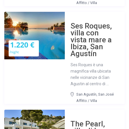
Affitto
/
Villa
Ses Roques,
villa con
vista mare a
1.220 €
Ibiza, San
Agustín
/night
Ses Roques è una
magnifica villa ubicata
nelle vicinanze di San
Agustin al centro di ...
San Agustín
,
San José
Affitto
/
Villa
The Pearl,