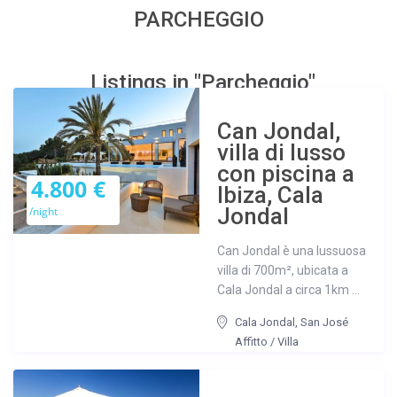
PARCHEGGIO
Listings in "Parcheggio"
Can Jondal,
villa di lusso
con piscina a
4.800 €
Ibiza, Cala
Jondal
/night
Can Jondal è una lussuosa
villa di 700m², ubicata a
Cala Jondal a circa 1km ...
Cala Jondal
,
San José
Affitto
/
Villa