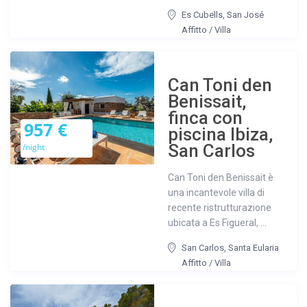
Es Cubells
,
San José
Affitto
/
Villa
Can Toni den
Benissait,
finca con
957 €
piscina Ibiza,
San Carlos
/night
Can Toni den Benissait è
una incantevole villa di
recente ristrutturazione
ubicata a Es Figueral, ...
San Carlos
,
Santa Eularia
Affitto
/
Villa